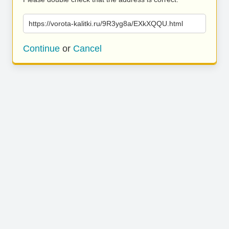
https://vorota-kalitki.ru/9R3yg8a/EXkXQQU.html
Continue
or
Cancel